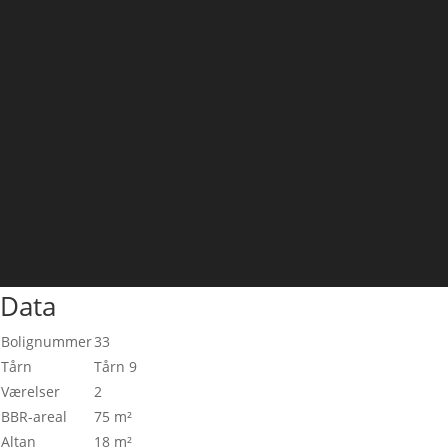
Data
Bolignummer
33
Tårn
Tårn 9
Værelser
2
BBR-areal
75 m²
Altan
18 m²