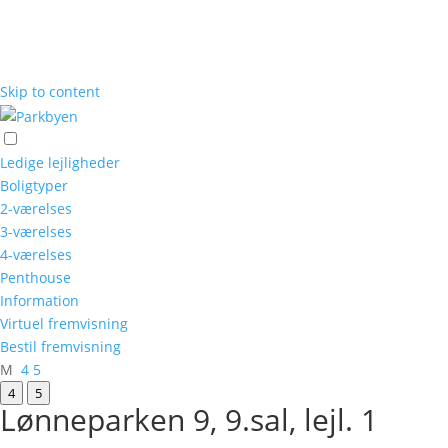
Skip to content
Ledige lejligheder
Boligtyper
2-værelses
3-værelses
4-værelses
Penthouse
Information
Virtuel fremvisning
Bestil fremvisning
M
4
5
4
5
Lønneparken 9, 9.sal, lejl. 1