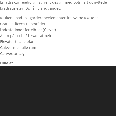
En attraktiv lejebolig i stilrent design med optimalt udnyttede
kvadratmeter. Du får blandt andet:
Køkken-, bad- og garderobeelementer fra Svane Køkkenet
Gratis p-licens til området
Ladestationer for elbiler (Clever)
Altan på op til 21 kvadratmeter
Elevator til alle plan
Gulvvarme i alle rum
Genvex-anlæg
Udlejet