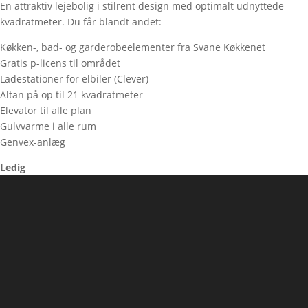
En attraktiv lejebolig i stilrent design med optimalt udnyttede
kvadratmeter. Du får blandt andet:
Køkken-, bad- og garderobeelementer fra Svane Køkkenet
Gratis p-licens til området
Ladestationer for elbiler (Clever)
Altan på op til 21 kvadratmeter
Elevator til alle plan
Gulvvarme i alle rum
Genvex-anlæg
Ledig