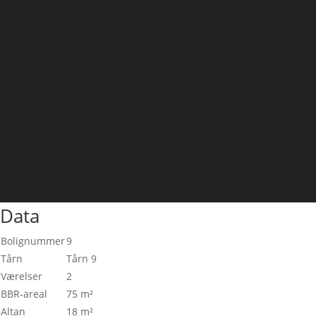
Data
Bolignummer
9
Tårn
Tårn 9
Værelser
2
BBR-areal
75 m²
Altan
18 m²