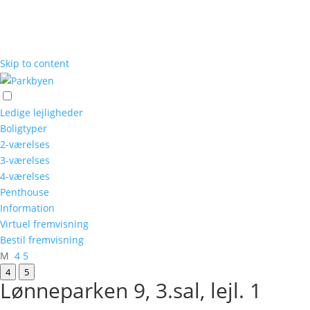
Skip to content
Ledige lejligheder
Boligtyper
2-værelses
3-værelses
4-værelses
Penthouse
Information
Virtuel fremvisning
Bestil fremvisning
M
4
5
4
5
Lønneparken 9, 3.sal, lejl. 1