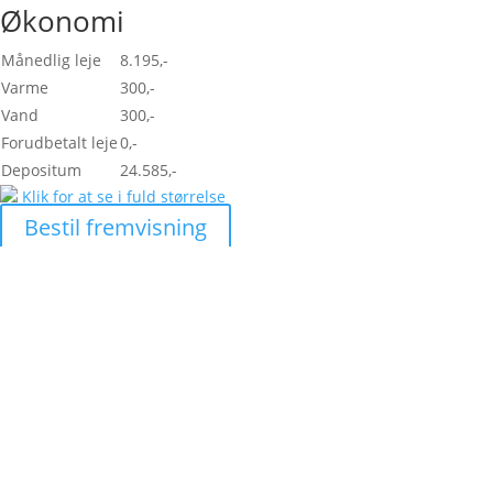
Økonomi
Månedlig leje
8.195,-
Varme
300,-
Vand
300,-
Forudbetalt leje
0,-
Depositum
24.585,-
Klik for at se i fuld størrelse
Bestil fremvisning
Skal vi hjælpe dig med at
finde den helt rigtige
lejlighed?