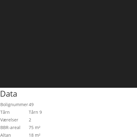
Data
Bolignummer
49
Tårn
Tårn 9
Værelser
2
BBR-areal
75 m²
Altan
18 m²