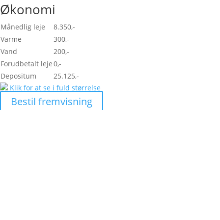
Økonomi
Månedlig leje
8.350,-
Varme
300,-
Vand
200,-
Forudbetalt leje
0,-
Depositum
25.125,-
Klik for at se i fuld størrelse
Bestil fremvisning
Skal vi hjælpe dig med at
finde den helt rigtige
lejlighed?