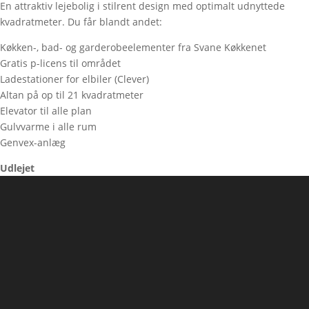
En attraktiv lejebolig i stilrent design med optimalt udnyttede
kvadratmeter. Du får blandt andet:
Køkken-, bad- og garderobeelementer fra Svane Køkkenet
Gratis p-licens til området
Ladestationer for elbiler (Clever)
Altan på op til 21 kvadratmeter
Elevator til alle plan
Gulvvarme i alle rum
Genvex-anlæg
Udlejet