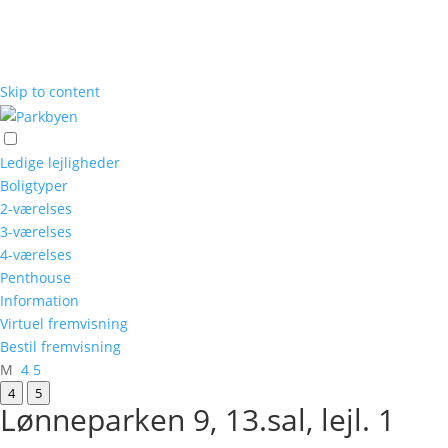
Skip to content
Ledige lejligheder
Boligtyper
2-værelses
3-værelses
4-værelses
Penthouse
Information
Virtuel fremvisning
Bestil fremvisning
M
4
5
4
5
Lønneparken 9, 13.sal, lejl. 1