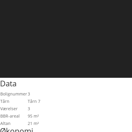
Data
Bolignummer
3
Tårn
Tårn 7
Værelser
3
BBR-areal
95 m²
Altan
21 m²
Økonomi