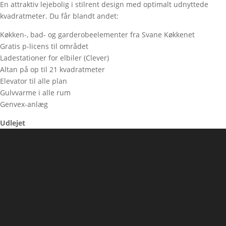
En attraktiv lejebolig i stilrent design med optimalt udnyttede
kvadratmeter. Du får blandt andet:
Køkken-, bad- og garderobeelementer fra Svane Køkkenet
Gratis p-licens til området
Ladestationer for elbiler (Clever)
Altan på op til 21 kvadratmeter
Elevator til alle plan
Gulvvarme i alle rum
Genvex-anlæg
Udlejet