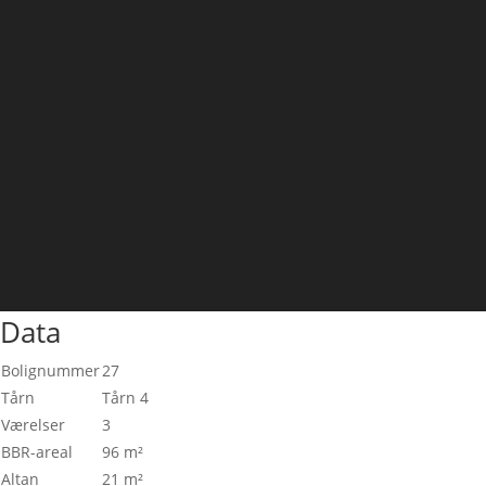
Data
Bolignummer
27
Tårn
Tårn 4
Værelser
3
BBR-areal
96 m²
Altan
21 m²