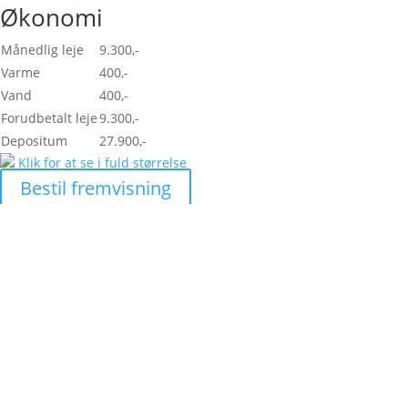
Økonomi
Månedlig leje
9.300,-
Varme
400,-
Vand
400,-
Forudbetalt leje
9.300,-
Depositum
27.900,-
Klik for at se i fuld størrelse
Bestil fremvisning
Skal vi hjælpe dig med at
finde den helt rigtige
lejlighed?