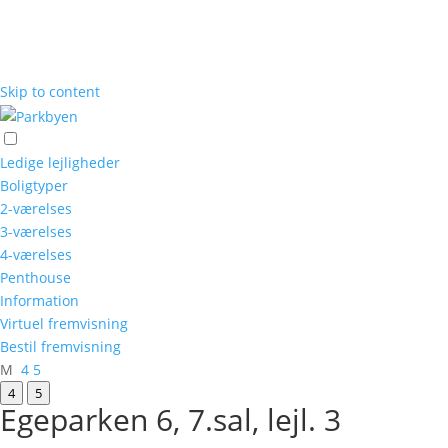
Skip to content
Ledige lejligheder
Boligtyper
2-værelses
3-værelses
4-værelses
Penthouse
Information
Virtuel fremvisning
Bestil fremvisning
M
4
5
4
5
Egeparken 6, 7.sal, lejl. 3