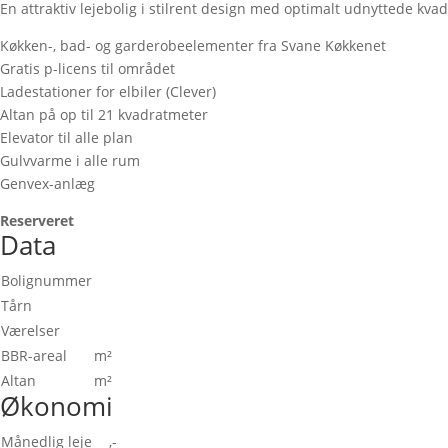
En attraktiv lejebolig i stilrent design med optimalt udnyttede kva
Køkken-, bad- og garderobeelementer fra Svane Køkkenet
Gratis p-licens til området
Ladestationer for elbiler (Clever)
Altan på op til 21 kvadratmeter
Elevator til alle plan
Gulvvarme i alle rum
Genvex-anlæg
Reserveret
Data
Bolignummer
Tårn
Værelser
BBR-areal
m²
Altan
m²
Økonomi
Månedlig leje
,-