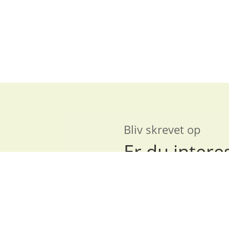
Bliv skrevet op
Er du interes
Parkbyen?
Her kan du skrive dig op, hvis 
hurtigst muligt.