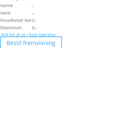
Varme
,-
Vand
,-
Forudbetalt leje
0,-
Depositum
0,-
Klik for at se i fuld størrelse
Bestil fremvisning
Skal vi hjælpe di
lejlighed?