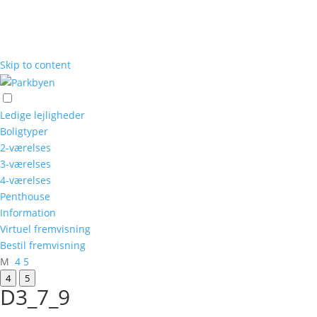
Skip to content
Ledige lejligheder
Boligtyper
2-værelses
3-værelses
4-værelses
Penthouse
Information
Virtuel fremvisning
Bestil fremvisning
M
4
5
4
5
D3_7_9