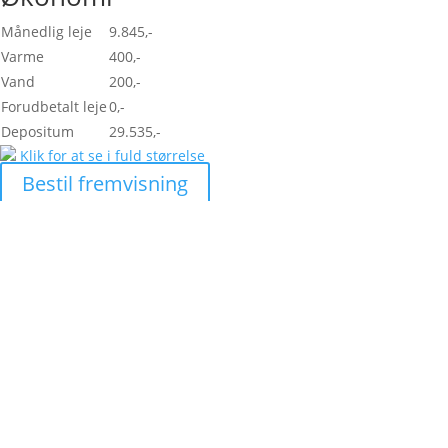
Månedlig leje
9.845,-
Varme
400,-
Vand
200,-
Forudbetalt leje
0,-
Depositum
29.535,-
Klik for at se i fuld størrelse
Bestil fremvisning
Skal vi hjælpe di
lejlighed?