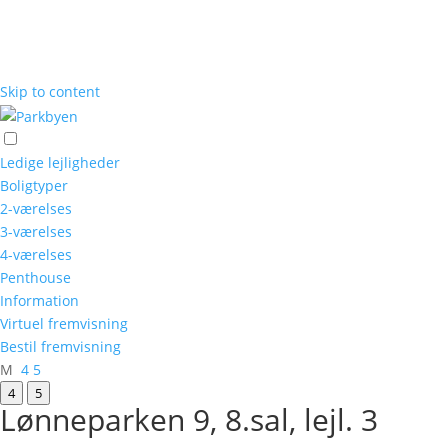
Skip to content
Ledige lejligheder
Boligtyper
2-værelses
3-værelses
4-værelses
Penthouse
Information
Virtuel fremvisning
Bestil fremvisning
M
4
5
4
5
Lønneparken 9, 8.sal, lejl. 3