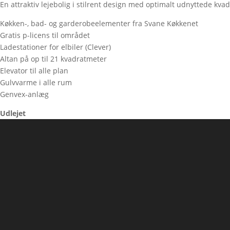
En attraktiv lejebolig i stilrent design med optimalt udnyttede kva
Køkken-, bad- og garderobeelementer fra Svane Køkkenet
Gratis p-licens til området
Ladestationer for elbiler (Clever)
Altan på op til 21 kvadratmeter
Elevator til alle plan
Gulvvarme i alle rum
Genvex-anlæg
Udlejet