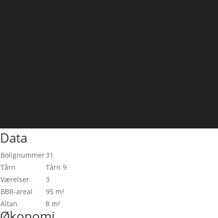
Data
Bolignummer
31
Tårn
Tårn 9
Værelser
3
BBR-areal
95 m²
Altan
8 m²
Økonomi