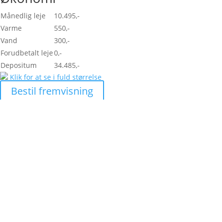
Månedlig leje
10.495,-
Varme
550,-
Vand
300,-
Forudbetalt leje
0,-
Depositum
34.485,-
Klik for at se i fuld størrelse
Bestil fremvisning
Skal vi hjælpe di
lejlighed?