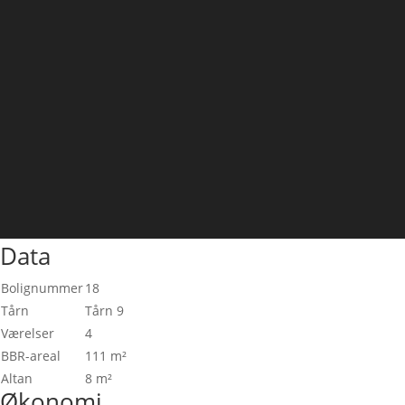
Data
Bolignummer
18
Tårn
Tårn 9
Værelser
4
BBR-areal
111 m²
Altan
8 m²
Økonomi