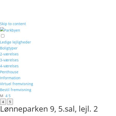
Skip to content
Ledige lejligheder
Boligtyper
2-værelses
3-værelses
4-værelses
Penthouse
Information
Virtuel fremvisning
Bestil fremvisning
M
4
5
4
5
Lønneparken 9, 5.sal, lejl. 2