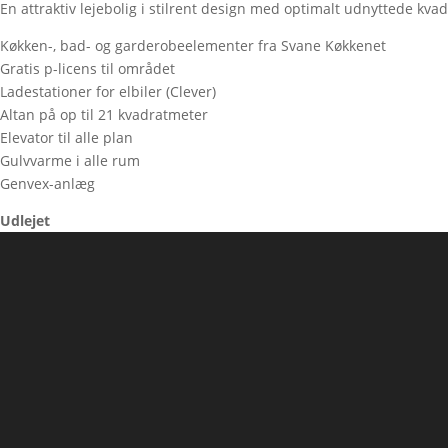
En attraktiv lejebolig i stilrent design med optimalt udnyttede kva
Køkken-, bad- og garderobeelementer fra Svane Køkkenet
Gratis p-licens til området
Ladestationer for elbiler (Clever)
Altan på op til 21 kvadratmeter
Elevator til alle plan
Gulvvarme i alle rum
Genvex-anlæg
Udlejet