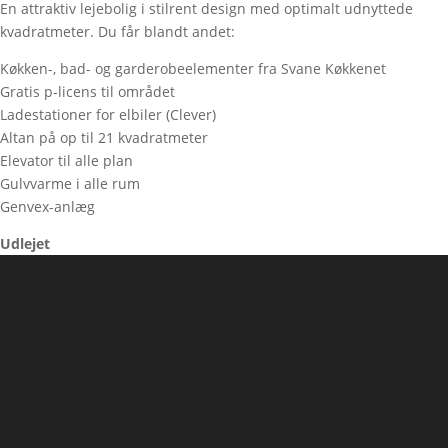
En attraktiv lejebolig i stilrent design med optimalt udnyttede
kvadratmeter. Du får blandt andet:
Køkken-, bad- og garderobeelementer fra Svane Køkkenet
Gratis p-licens til området
Ladestationer for elbiler (Clever)
Altan på op til 21 kvadratmeter
Elevator til alle plan
Gulvvarme i alle rum
Genvex-anlæg
Udlejet