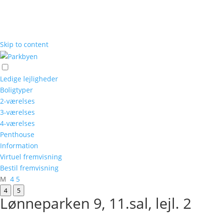
Skip to content
Ledige lejligheder
Boligtyper
2-værelses
3-værelses
4-værelses
Penthouse
Information
Virtuel fremvisning
Bestil fremvisning
M
4
5
4
5
Lønneparken 9, 11.sal, lejl. 2