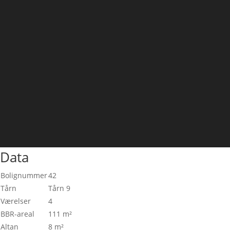
Data
Bolignummer
42
Tårn
Tårn 9
Værelser
4
BBR-areal
111 m²
Altan
8 m²