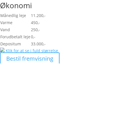
Økonomi
Månedlig leje
11.200,-
Varme
450,-
Vand
250,-
Forudbetalt leje
0,-
Depositum
33.000,-
Klik for at se i fuld størrelse
Bestil fremvisning
Skal vi hjælpe dig med at
finde den helt rigtige
lejlighed?