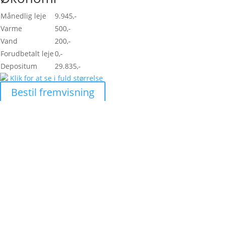
Månedlig leje
9.945,-
Varme
500,-
Vand
200,-
Forudbetalt leje
0,-
Depositum
29.835,-
Klik for at se i fuld størrelse
Bestil fremvisning
Skal vi hjælpe di
lejlighed?