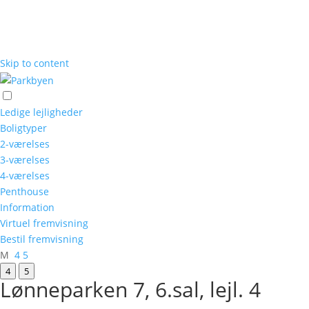
Skip to content
Ledige lejligheder
Boligtyper
2-værelses
3-værelses
4-værelses
Penthouse
Information
Virtuel fremvisning
Bestil fremvisning
M
4
5
4
5
Lønneparken 7, 6.sal, lejl. 4