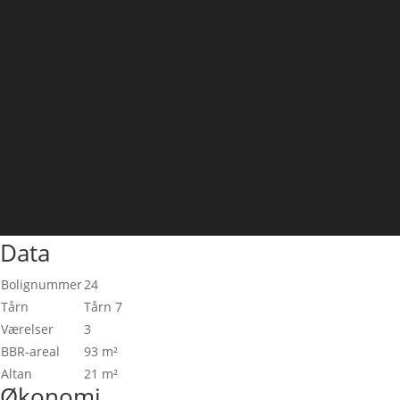
Data
Bolignummer
24
Tårn
Tårn 7
Værelser
3
BBR-areal
93 m²
Altan
21 m²
Økonomi