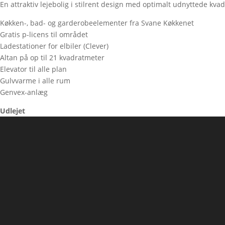
En attraktiv lejebolig i stilrent design med optimalt udnyttede kva
Køkken-, bad- og garderobeelementer fra Svane Køkkenet
Gratis p-licens til området
Ladestationer for elbiler (Clever)
Altan på op til 21 kvadratmeter
Elevator til alle plan
Gulvvarme i alle rum
Genvex-anlæg
Udlejet