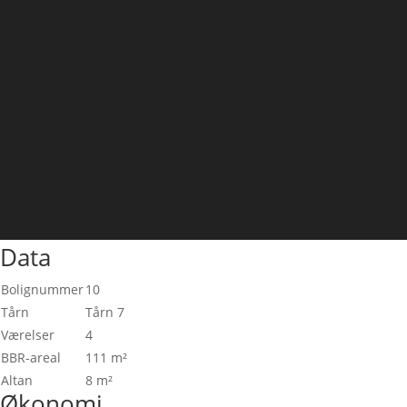
Data
Bolignummer
10
Tårn
Tårn 7
Værelser
4
BBR-areal
111 m²
Altan
8 m²
Økonomi