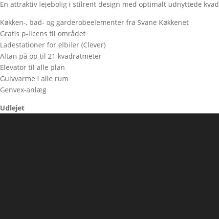
En attraktiv lejebolig i stilrent design med optimalt udnyttede kva
Køkken-, bad- og garderobeelementer fra Svane Køkkenet
Gratis p-licens til området
Ladestationer for elbiler (Clever)
Altan på op til 21 kvadratmeter
Elevator til alle plan
Gulvvarme i alle rum
Genvex-anlæg
Udlejet