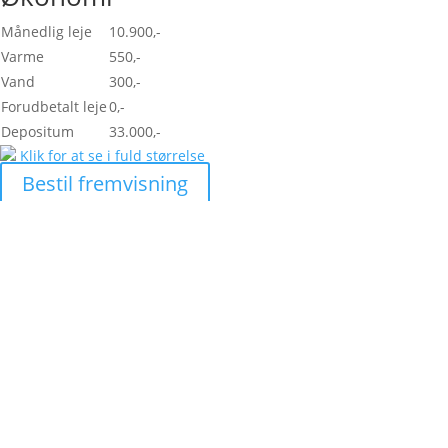
Månedlig leje
10.900,-
Varme
550,-
Vand
300,-
Forudbetalt leje
0,-
Depositum
33.000,-
Klik for at se i fuld størrelse
Bestil fremvisning
Skal vi hjælpe di
lejlighed?