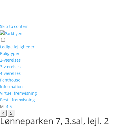
Skip to content
Ledige lejligheder
Boligtyper
2-værelses
3-værelses
4-værelses
Penthouse
Information
Virtuel fremvisning
Bestil fremvisning
M
4
5
4
5
Lønneparken 7, 3.sal, lejl. 2