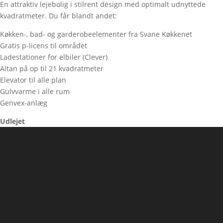
En attraktiv lejebolig i stilrent design med optimalt udnyttede
kvadratmeter. Du får blandt andet:
Køkken-, bad- og garderobeelementer fra Svane Køkkenet
Gratis p-licens til området
Ladestationer for elbiler (Clever)
Altan på op til 21 kvadratmeter
Elevator til alle plan
Gulvvarme i alle rum
Genvex-anlæg
Udlejet