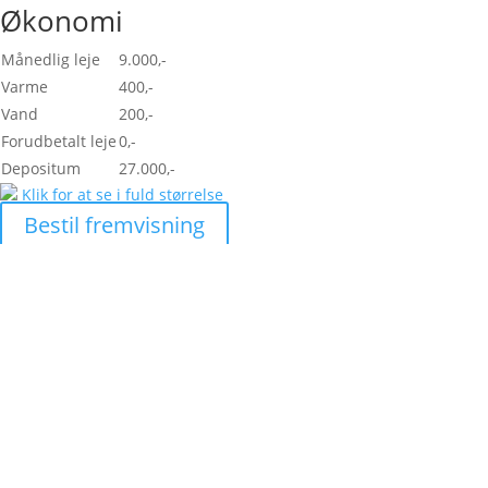
Økonomi
Månedlig leje
9.000,-
Varme
400,-
Vand
200,-
Forudbetalt leje
0,-
Depositum
27.000,-
Klik for at se i fuld størrelse
Bestil fremvisning
Skal vi hjælpe dig med at
finde den helt rigtige
lejlighed?