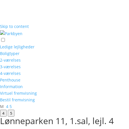
Skip to content
Ledige lejligheder
Boligtyper
2-værelses
3-værelses
4-værelses
Penthouse
Information
Virtuel fremvisning
Bestil fremvisning
M
4
5
4
5
Lønneparken 11, 1.sal, lejl. 4