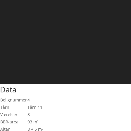
Data
Bolignummer
4
Tårn
Tårn 11
Værelser
3
BBR-areal
93 m²
Altan
8 + 5 m²