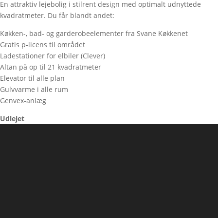
En attraktiv lejebolig i stilrent design med optimalt udnyttede
kvadratmeter. Du får blandt andet:
Køkken-, bad- og garderobeelementer fra Svane Køkkenet
Gratis p-licens til området
Ladestationer for elbiler (Clever)
Altan på op til 21 kvadratmeter
Elevator til alle plan
Gulvvarme i alle rum
Genvex-anlæg
Udlejet