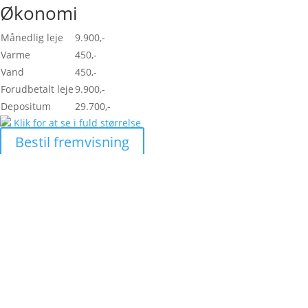
Økonomi
Månedlig leje
9.900,-
Varme
450,-
Vand
450,-
Forudbetalt leje
9.900,-
Depositum
29.700,-
Klik for at se i fuld størrelse
Bestil fremvisning
Skal vi hjælpe dig med at
finde den helt rigtige
lejlighed?