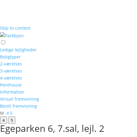
Skip to content
Ledige lejligheder
Boligtyper
2-værelses
3-værelses
4-værelses
Penthouse
Information
Virtuel fremvisning
Bestil fremvisning
M
4
5
4
5
Egeparken 6, 7.sal, lejl. 2