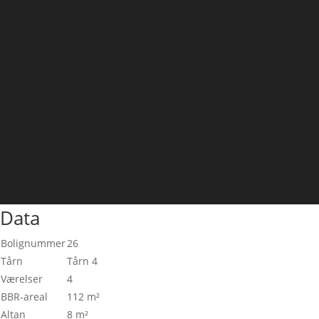
Data
Bolignummer
26
Tårn
Tårn 4
Værelser
4
BBR-areal
112 m²
Altan
8 m²