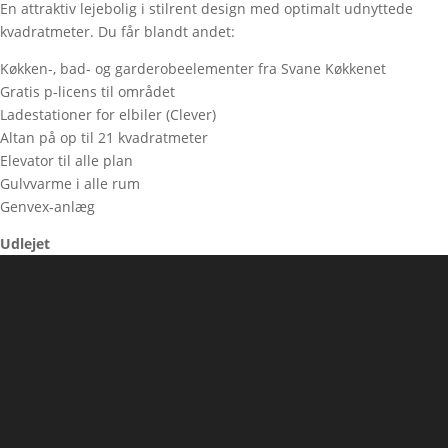
En attraktiv lejebolig i stilrent design med optimalt udnyttede
kvadratmeter. Du får blandt andet:
Køkken-, bad- og garderobeelementer fra Svane Køkkenet
Gratis p-licens til området
Ladestationer for elbiler (Clever)
Altan på op til 21 kvadratmeter
Elevator til alle plan
Gulvvarme i alle rum
Genvex-anlæg
Udlejet