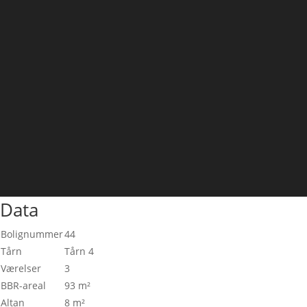
Data
Bolignummer
44
Tårn
Tårn 4
Værelser
3
BBR-areal
93 m²
Altan
8 m²