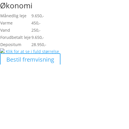
Økonomi
Månedlig leje
9.650,-
Varme
450,-
Vand
250,-
Forudbetalt leje
9.650,-
Depositum
28.950,-
Klik for at se i fuld størrelse
Bestil fremvisning
Skal vi hjælpe dig med at
finde den helt rigtige
lejlighed?