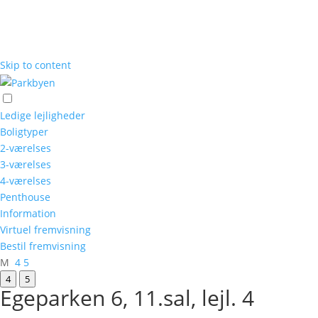
Skip to content
Ledige lejligheder
Boligtyper
2-værelses
3-værelses
4-værelses
Penthouse
Information
Virtuel fremvisning
Bestil fremvisning
M
4
5
4
5
Egeparken 6, 11.sal, lejl. 4